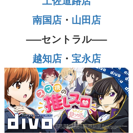
土佐道路店
南国店
・
山田店
—–セントラル—–
越知店
・
宝永店