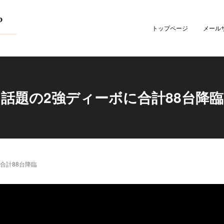
トップページ
メール
話題の2強ディーボに合計88台降臨
合計88台降臨