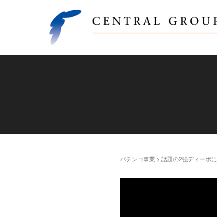
パチンコ事業
>
話題の2強ディーボに