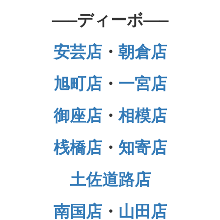
—–ディーボ—–
安芸店
・
朝倉店
旭町店
・
一宮店
御座店
・
相模店
桟橋店
・
知寄店
土佐道路店
南国店
・
山田店