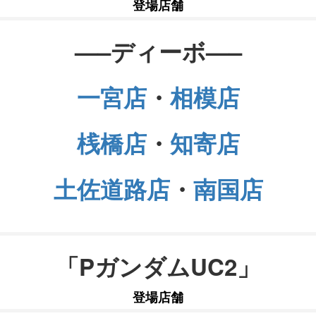
登場店舗
—–ディーボ—–
一宮店
・
相模店
桟橋店
・
知寄店
土佐道路店
・
南国店
「PガンダムUC2」
登場店舗