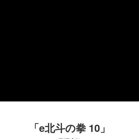
「e北斗の拳 10」