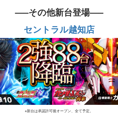
—–その他新台登場—–
セントラル越知店
※新台は承認許可後オープン、全て予定。