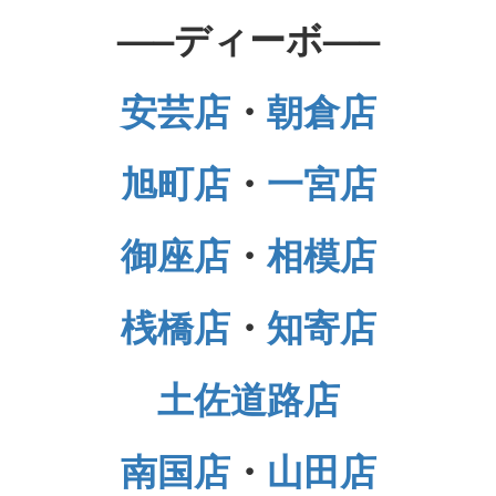
—–ディーボ—–
安芸店
・
朝倉店
旭町店
・
一宮店
御座店
・
相模店
桟橋店
・
知寄店
土佐道路店
南国店
・
山田店