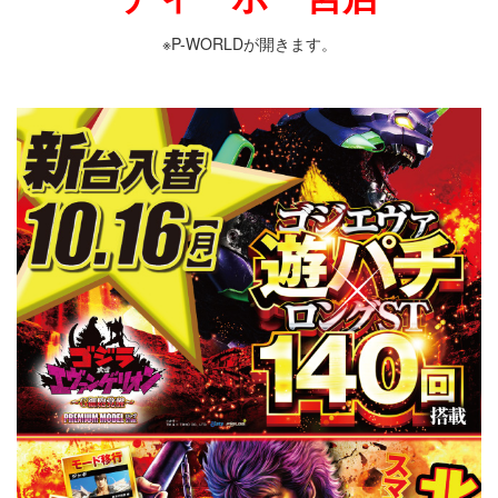
※P-WORLDが開きます。