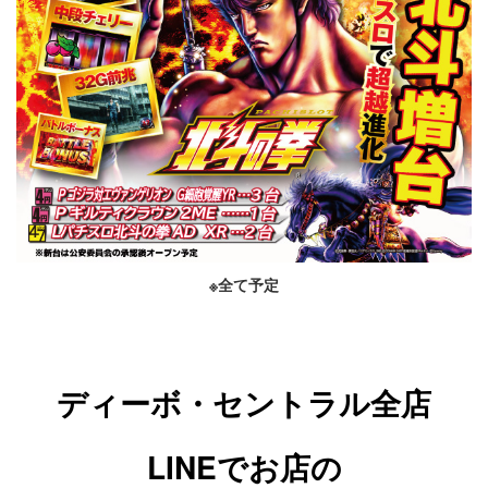
※全て予定
ディーボ・セントラル全店
LINEでお店の