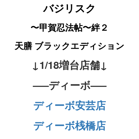
バジリスク
〜甲賀忍法帖〜絆２
天膳 ブラックエディション
↓1/18増台店舗↓
—–ディーボ—–
ディーボ安芸店
ディーボ桟橋店