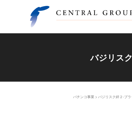
バジリスク
パチンコ事業
>
バジリスク絆２-ブラ