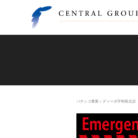
パチンコ事業
>
ディーボ宇和島北店