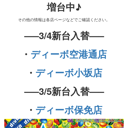
増台中♪
その他の情報は各店ページなどでご確認ください。
—–3/4新台入替—–
・
ディーボ空港通店
・
ディーボ小坂店
—–3/5新台入替—–
・
ディーボ保免店